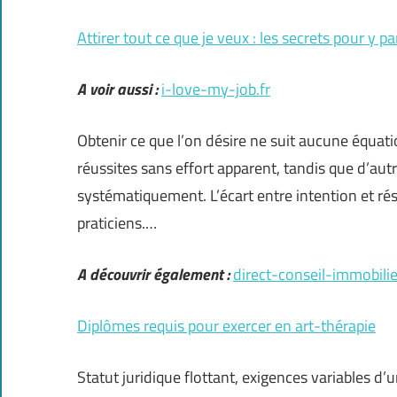
Attirer tout ce que je veux : les secrets pour y pa
A voir aussi :
i-love-my-job.fr
Obtenir ce que l’on désire ne suit aucune équatio
réussites sans effort apparent, tandis que d’au
systématiquement. L’écart entre intention et ré
praticiens.…
A découvrir également :
direct-conseil-immobilier
Diplômes requis pour exercer en art-thérapie
Statut juridique flottant, exigences variables d’un